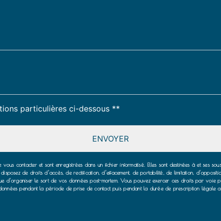
deau des cookies
tions particulières ci-dessous **
ENVOYER
vous contacter et sont enregistrées dans un fichier informatisé. Elles sont destinées à et ses so
isposez de droits d’accès, de rectification, d’effacement, de portabilité, de limitation, d’opposit
 que d’organiser le sort de vos données post-mortem. Vous pouvez exercer ces droits par voie po
onnées pendant la période de prise de contact puis pendant la durée de prescription légale aux f