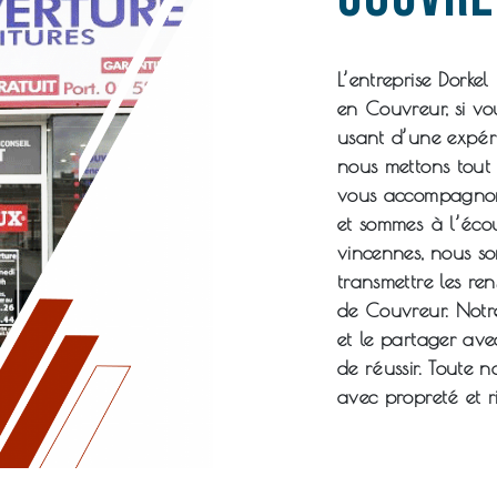
L’entreprise
Dorkel
en
Couvreur
, si v
usant d’une expéri
nous mettons tout 
vous accompagnons
et sommes à l’écou
vincennes
, nous s
transmettre les re
de
Couvreur
. Notr
et le partager ave
de réussir. Toute n
avec propreté et r