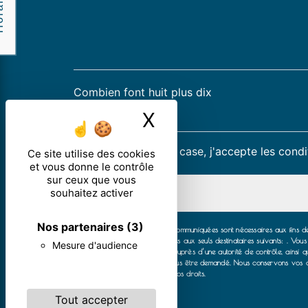
res
Combien font huit plus dix
X
Masquer le ban
En cochant cette case, j'accepte les condi
Ce site utilise des cookies
et vous donne le contrôle
sur ceux que vous
souhaitez activer
Nos partenaires
(3)
** Les données personnelles communiquées sont nécessaires aux fins de 
collectées seront communiquées aux seuls destinataires suivants: . Vous d
Mesure d'audience
d’introduire une réclamation auprès d’une autorité de contrôle, ainsi
justificatif d'identité pourra vous être demandé. Nous conservons vos d
pour plus d’informations sur vos droits.
Tout accepter