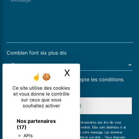
Combien font six plus dix
X
Masquer le ban
En cochant cette case, j'accepte les conditions
particulières ci-dessous **
Ce site utilise des cookies
et vous donne le contrôle
sur ceux que vous
souhaitez activer
ENVOYER
Nos partenaires
** Les données personnelles communiquées sont nécessaires aux fins de vous
(17)
contacter et sont enregistrées dans un fichier informatisé. Elles sont destinées à et
ses sous-traitants dans le seul but de répondre à votre message. Les données
APIs
collectées seront communiquées aux seuls destinataires suivants: . Vous disposez