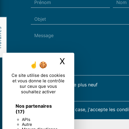
res
X
Masquer le ban
Ce site utilise des cookies
et vous donne le contrôle
Combien font quatre plus neuf
sur ceux que vous
souhaitez activer
Nos partenaires
En cochant cette case, j'accepte les condi
(17)
APIs
Autre