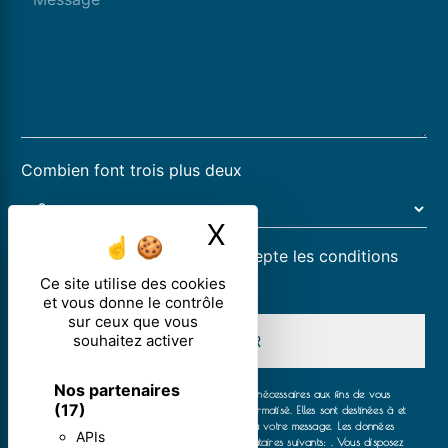
Combien font trois plus deux
X
Masquer le ban
En cochant cette case, j'accepte les conditions
particulières ci-dessous **
Ce site utilise des cookies
et vous donne le contrôle
sur ceux que vous
souhaitez activer
ENVOYER
Nos partenaires
** Les données personnelles communiquées sont nécessaires aux fins de vous
(17)
contacter et sont enregistrées dans un fichier informatisé. Elles sont destinées à et
ses sous-traitants dans le seul but de répondre à votre message. Les données
APIs
collectées seront communiquées aux seuls destinataires suivants: . Vous disposez