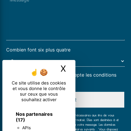
Combien font six plus quatre
X
Masquer le ban
En cochant cette case, j'accepte les conditions
particulières ci-dessous **
Ce site utilise des cookies
et vous donne le contrôle
sur ceux que vous
souhaitez activer
ENVOYER
Nos partenaires
** Les données personnelles communiquées sont nécessaires aux fins de vous
(17)
contacter et sont enregistrées dans un fichier informatisé. Elles sont destinées à et
ses sous-traitants dans le seul but de répondre à votre message. Les données
APIs
collectées seront communiquées aux seuls destinataires suivants: . Vous disposez