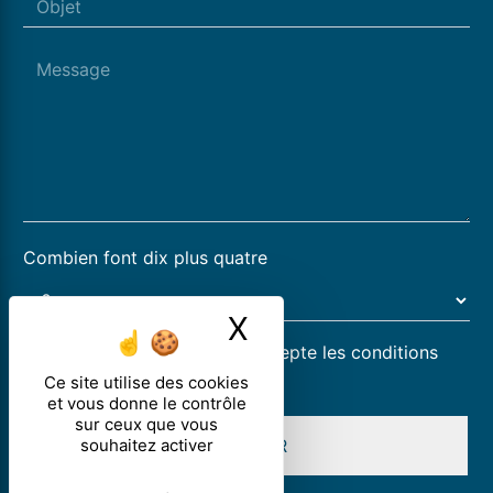
Combien font dix plus quatre
X
Masquer le ban
En cochant cette case, j'accepte les conditions
particulières ci-dessous **
Ce site utilise des cookies
et vous donne le contrôle
sur ceux que vous
souhaitez activer
ENVOYER