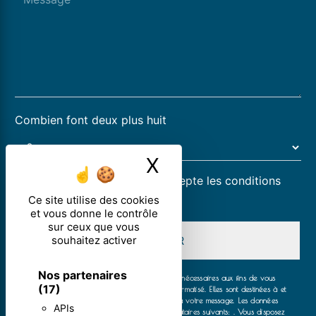
Combien font deux plus huit
X
Masquer le ban
En cochant cette case, j'accepte les conditions
particulières ci-dessous **
Ce site utilise des cookies
et vous donne le contrôle
sur ceux que vous
souhaitez activer
ENVOYER
Nos partenaires
** Les données personnelles communiquées sont nécessaires aux fins de vous
(17)
contacter et sont enregistrées dans un fichier informatisé. Elles sont destinées à et
ses sous-traitants dans le seul but de répondre à votre message. Les données
APIs
collectées seront communiquées aux seuls destinataires suivants: . Vous disposez